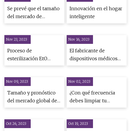
Se prevé que el tamaño
Innovación en el hogar
del mercado de
inteligente
esterilizadores de
cuchillos alcance los
Nov 23, 2023
918,5 millones de
Nov 16, 2023
dólares
Proceso de
El fabricante de
estadounidenses para
esterilización EtO
dispositivos médicos
2033, una tasa
Mercado 2031
Steris eleva su visión
compuesta anual del
Impulsores del
de resultados para 2024
3,4%
Nov 09, 2023
crecimiento junto con
Nov 02, 2023
y registra un ritmo
los mejores jugadores
trimestral
Tamaño y pronóstico
¿Con qué frecuencia
del mercado global de
debes limpiar tu
máquinas de
lavadora?
esterilización de
Oct 26, 2023
alimentos
Oct 19, 2023