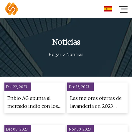
Noticias
Hogar
>
Noticias
Dec 22, 2023
Dec 15, 2023
Enbio AG apunta al
Las mejores ofertas de
mercado indio con los
lavandería en 2023:
esterilizadores de
Compra al cliente
autoclave más rápidos
Dec 08, 2023
del mundo
Nov 30, 2023