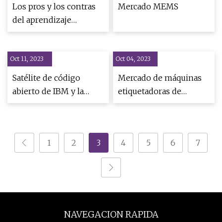
Los pros y los contras
Mercado MEMS
del aprendizaje
profundo
Oct 11, 2023
Oct 04, 2023
Satélite de código
Mercado de máquinas
abierto de IBM y la
etiquetadoras de
NASA
precios y pesaje
automático 2023
[Tendencias clave]
1
2
3
4
5
6
7
NAVEGACION RAPIDA