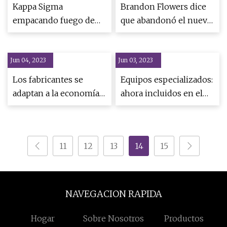
Kappa Sigma
Brandon Flowers dice
empacando fuego de
que abandonó el nuevo
maní genera
álbum de The Killers
conversación sobre
para empezar de nuevo
Jun 04, 2023
gestión de riesgos
Jun 03, 2023
Los fabricantes se
Equipos especializados:
adaptan a la economía
ahora incluidos en el
cambiante,
catálogo de
esperanzados en las
proveedores ejecutivos
perspectivas
de la industria
11
12
13
14
15
alimentaria
NAVEGACION RAPIDA
Hogar
Sobre Nosotros
Productos