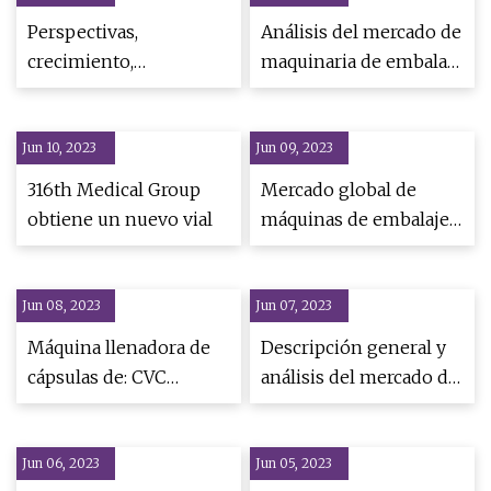
Perspectivas,
Análisis del mercado de
crecimiento,
maquinaria de embalaje
tendencias, análisis y
Asepti por tamaño de la
pronóstico del mercado
industria (2023)
Jun 10, 2023
global de máquinas de
Jun 09, 2023
llenado de polvo de
316th Medical Group
Mercado global de
fórmula infantil para
obtiene un nuevo vial
máquinas de embalaje
2023
de protección 2023:
crecimiento de la
Jun 08, 2023
Jun 07, 2023
industria, análisis
competitivo,
Máquina llenadora de
Descripción general y
perspectivas futuras y
cápsulas de: CVC
análisis del mercado de
pronóstico para 2030
Technologies, Inc.
máquinas automáticas
de llenado de
Jun 06, 2023
Jun 05, 2023
medicamentos 2023