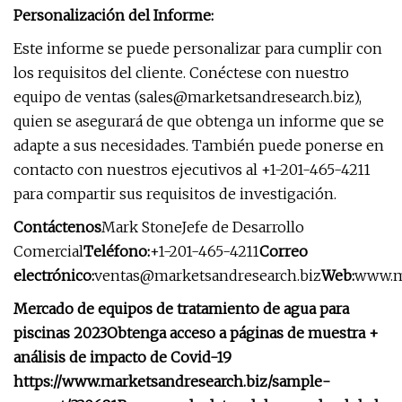
Personalización del Informe:
Este informe se puede personalizar para cumplir con
los requisitos del cliente. Conéctese con nuestro
equipo de ventas (
sales@marketsandresearch.biz
),
quien se asegurará de que obtenga un informe que se
adapte a sus necesidades. También puede ponerse en
contacto con nuestros ejecutivos al +1-201-465-4211
para compartir sus requisitos de investigación.
Contáctenos
Mark StoneJefe de Desarrollo
Comercial
Teléfono:
+1-201-465-4211
Correo
electrónico:
ventas@marketsandresearch.biz
Web:
www.ma
Mercado de equipos de tratamiento de agua para
piscinas 2023
Obtenga acceso a páginas de muestra +
análisis de impacto de Covid-19
https://www.marketsandresearch.biz/sample-