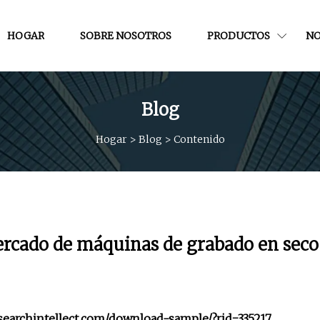
HOGAR
SOBRE NOSOTROS
PRODUCTOS
NO
Blog
Hogar
>
Blog
>
Contenido
ercado de máquinas de grabado en seco
earchintellect.com/download-sample/?rid=335217