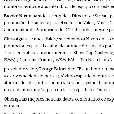
nombramiento de dos miembros del equipo con sede en
Brooke Nixon
ha sido ascendido a Director de Stream pa
promoción del sudeste para el sello The Valory Music 
Coordinador de Promoción de DOT Records antes de pasar
Chris Aguas
se une a Valory, sucediendo a Nixon en la z
promociones para el equipo de promoción lanzado por G
También trabajó anteriormente en Show Dog Nashville
(SME) y Cumulus Country WSM-FM – 95.5 Nash Icon/Nas
presidente valory
George Briner
dijo: “Es un honor traba
y estoy emocionado por su próximo capítulo mientras 
afortunados de contar con un veterano asesino de prom
no perdamos ningún paso en la entrega de los éxitos a l
Obtenga las mejores noticias, datos, comentarios de exp
entrada.