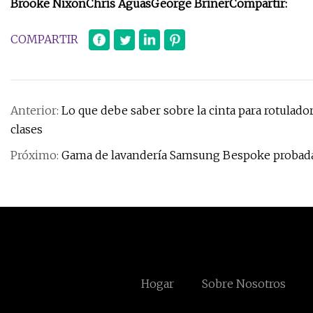
Brooke Nixon
Chris Aguas
George Briner
Compartir:
COMPARTIR
Anterior:
Lo que debe saber sobre la cinta para rotulad
clases
Próximo:
Gama de lavandería Samsung Bespoke probada
Hogar
Sobre Nosotros