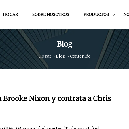
HOGAR
SOBRE NOSOTROS
PRODUCTOS
NO
Blog
Hogar
>
Blog
>
Contenido
 Brooke Nixon y contrata a Chris
 (BMLG) anunció el martes (15 de agosto) el